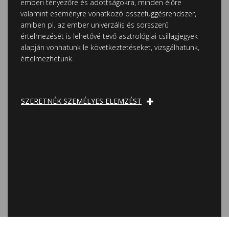
emberi tényezőre és adottságokra, minden élőre
valamint eseményre vonatkozó összefüggésrendszer,
amiben pl. az ember univerzális és sorsszerű
értelmezését is lehetővé tevő asztrológiai csillagjegyek
alapján vonhatunk le következtetéseket, vizsgálhatunk,
értelmezhetünk.
SZERETNÉK SZEMÉLYES ELEMZÉST