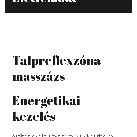
Talpreflexzóna
masszázs
Energetikai
kezelés
A reflexterápia természetes gyógymód, amely a test