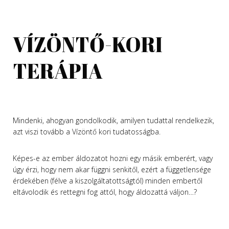
VÍZÖNTŐ-KORI
TERÁPIA
Mindenki, ahogyan gondolkodik, amilyen tudattal rendelkezik,
azt viszi tovább a Vízöntő kori tudatosságba.
Képes-e az ember áldozatot hozni egy másik emberért, vagy
úgy érzi, hogy nem akar függni senkitől, ezért a függetlensége
érdekében (félve a kiszolgáltatottságtól) minden embertől
eltávolodik és rettegni fog attól, hogy áldozattá váljon…?