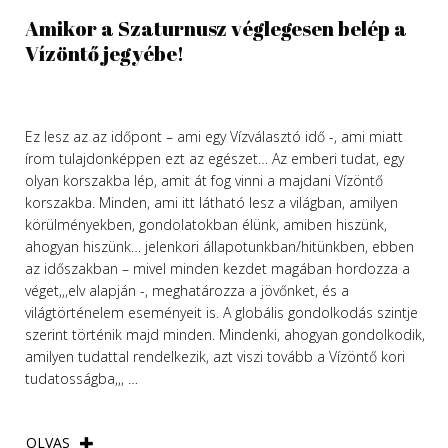
Amikor a Szaturnusz véglegesen belép a
Vízöntő jegyébe!
Ez lesz az az időpont – ami egy Vízválasztó idő -, ami miatt
írom tulajdonképpen ezt az egészet… Az emberi tudat, egy
olyan korszakba lép, amit át fog vinni a majdani Vízöntő
korszakba. Minden, ami itt látható lesz a világban, amilyen
körülményekben, gondolatokban élünk, amiben hiszünk,
ahogyan hiszünk… jelenkori állapotunkban/hitünkben, ebben
az időszakban – mivel minden kezdet magában hordozza a
véget,,,elv alapján -, meghatározza a jövőnket, és a
világtörténelem eseményeit is. A globális gondolkodás szintje
szerint történik majd minden. Mindenki, ahogyan gondolkodik,
amilyen tudattal rendelkezik, azt viszi tovább a Vízöntő kori
tudatosságba,,, …
OLVAS