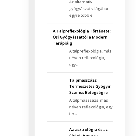
Az alternatív
gyógyászat világában
egyre több e...
A Talpreflexológia Története:
Ősi Gyógyászattól a Modern
Terápiáig
A talpreflexológia, más
néven reflexológia,
egy...
Talpmasszázs:
Természetes Gyógyír
Számos Betegségre
A talpmasszázs, más
néven reflexológia, egy
ter...
Az asztrológia és az
életút: Hogyan