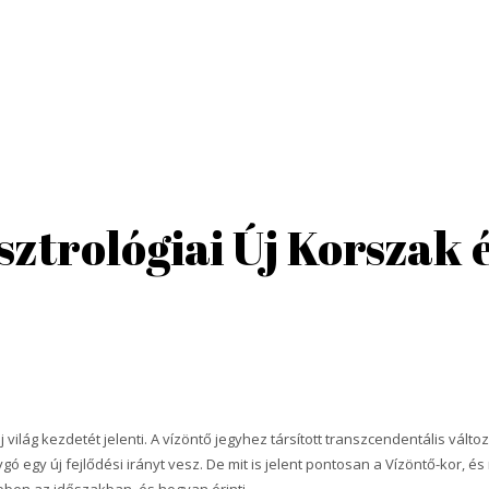
sztrológiai Új Korszak 
 világ kezdetét jelenti. A vízöntő jegyhez társított transzcendentális vált
ó egy új fejlődési irányt vesz. De mit is jelent pontosan a Vízöntő-kor, és
bben az időszakban, és hogyan érinti