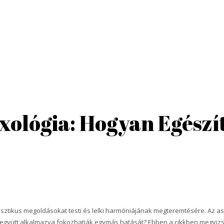
exológia: Hogyan Egészí
isztikus megoldásokat testi és lelki harmóniájának megteremtésére. Az as
n együtt alkalmazva fokozhatják egymás hatását? Ebben a cikkben megvizs