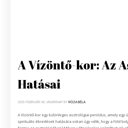
A Vízöntő-kor: Az A
Hatásai
2025 FEBRUÁR 09, VASÁRNAP
BY
RÓZA BÉLA
A Vízöntő-kor egy különleges asztrológiai periódus, amely egy új
spirituális ébredések hatására sokan úgy vélik, hogy a Föld bolyg
fontos az asztrológiában? Milyen változásokra számíthatunk e