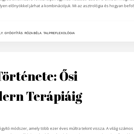
en előnyökkel járhat a kombinációjuk. Mi az asztrológia és hogyan befol
LY
,
GYÓGYÍTÁS
,
RÓZA BÉLA
,
TALPREFLEXOLÓGIA
Története: Ősi
dern Terápiáig
ógyító módszer, amely több ezer éves múltra tekint vissza. A világ számos