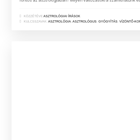
KÖZZÉTÉVE
ASZTROLÓGIAI ÍRÁSOK
KULCSSZAVAK:
ASZTROLÓGIA
,
ASZTROLÓGUS
,
GYÓGYÍTÁS
,
VÍZÖNTŐ-KO