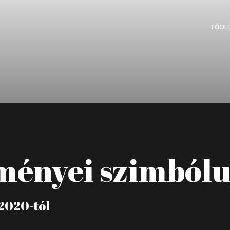
FŐOL
eményei szimbó
 2020-tól