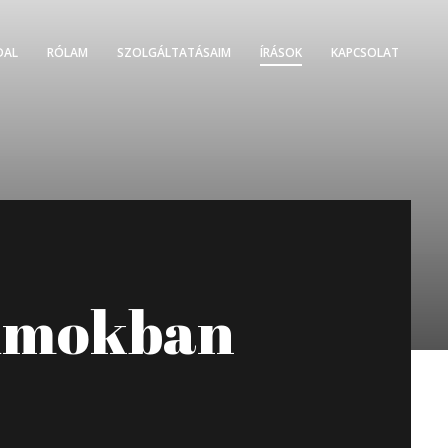
DAL
RÓLAM
SZOLGÁLTATÁSAIM
ÍRÁSOK
KAPCSOLAT
lumokban