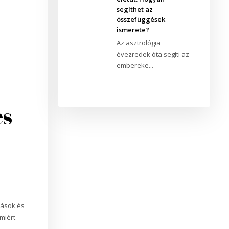
segíthet az
összefüggések
ismerete?
Az asztrológia
évezredek óta segíti az
embereke...
és
ozások és
 miért