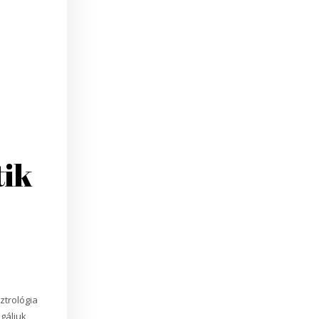
tik
ztrológia
gáljuk,