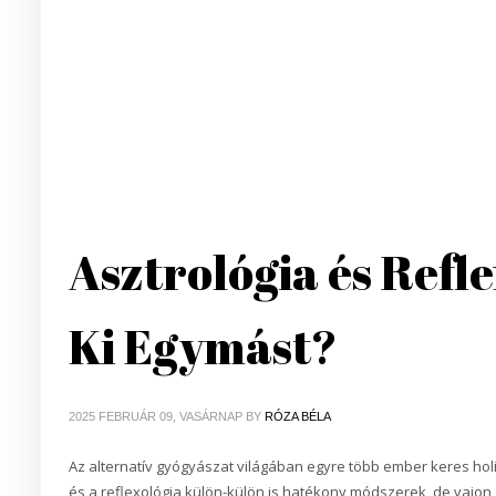
Asztrológia és Refl
Ki Egymást?
2025 FEBRUÁR 09, VASÁRNAP
BY
RÓZA BÉLA
Az alternatív gyógyászat világában egyre több ember keres hol
és a reflexológia külön-külön is hatékony módszerek, de vajo