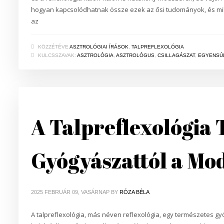
hogyan kapcsolódhatnak össze ezek az ősi tudományok, és mily
az
KÖZZÉTÉVE
ASZTROLÓGIAI ÍRÁSOK
,
TALPREFLEXOLÓGIA
KULCSSZAVAK:
ASZTROLÓGIA
,
ASZTROLÓGUS
,
CSILLAGÁSZAT
,
EGYENSÚ
A Talpreflexológia 
Gyógyászattól a Mo
2025 FEBRUÁR 09, VASÁRNAP
BY
RÓZA BÉLA
A talpreflexológia, más néven reflexológia, egy természetes gy